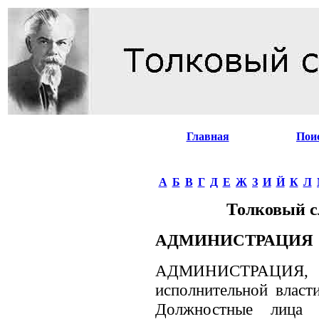
Главная
Пои
А
Б
В
Г
Д
Е
Ж
З
И
Й
К
Л
Толковый с
АДМИНИСТРАЦИЯ
АДМИНИСТРАЦИЯ, -
исполнительной власти
Должностные лица у