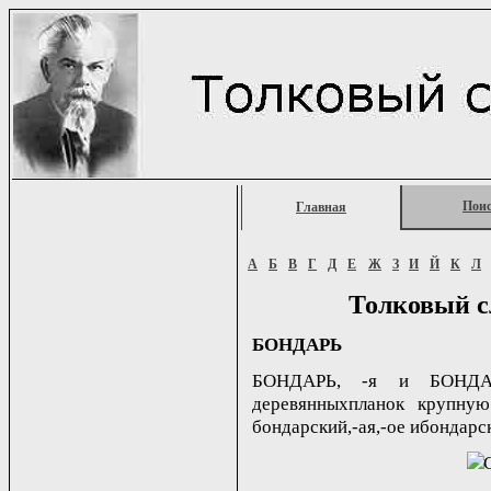
Пои
Главная
А
Б
В
Г
Д
Е
Ж
З
И
Й
К
Л
Толковый с
БОНДАРЬ
БОНДАРЬ, -я и БОНДАР
деревянныхпланок крупную 
бондарский,-ая,-ое ибондарски