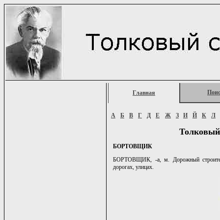
Пои
Главная
А
Б
В
Г
Д
Е
Ж
З
И
Й
К
Л
Толковый
БОРТОВЩИК
БОРТОВЩИК, -а, м. Дорожный строител
дорогах, улицах.