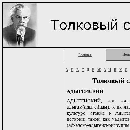
Пои
Главная
А
Б
В
Г
Д
Е
Ж
З
И
Й
К
Л
Толковый с
АДЫГЕЙСКИЙ
АДЫГЕЙСКИЙ, -ая, -ое.
адыгам(адыгейцам), к их яз
культуре, атакже к Адыгее
истории; такой, как уадыгов
(абхазско-адыгейскойгруппы 