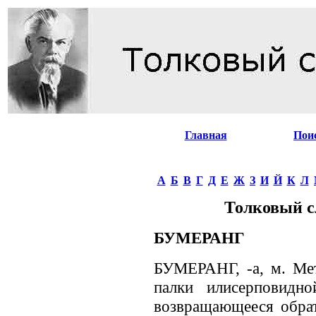
Главная
Пои
А
Б
В
Г
Д
Е
Ж
З
И
Й
К
Л
Толковый с
БУМЕРАНГ
БУМЕРАНГ, -а, м. Мет
палки илисерповидн
возвращающееся обрат