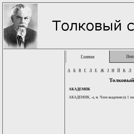
Пои
Главная
А
Б
В
Г
Д
Е
Ж
З
И
Й
К
Л
Толковый
АКАДЕМИК
АКАДЕМИК, -а, м. Член академии (в 1 знач