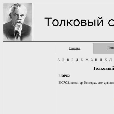
Пои
Главная
А
Б
В
Г
Д
Е
Ж
З
И
Й
К
Л
Толковый
БЮРО2
БЮРО2, нескл., ср. Конторка, стол для пи