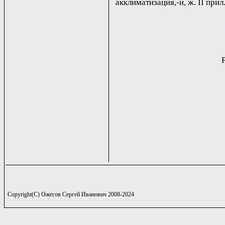
акклиматизация,-и, ж. II прил
Copyright(C) Ожегов Сергей Иванович 2008-2024