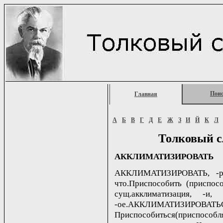
Пои
Главная
А
Б
В
Г
Д
Е
Ж
З
И
Й
К
Л
Толковый с
АККЛИМАТИЗИРОВАТЬ
АККЛИМАТИЗИРОВАТЬ, -рую
что.Приспособить (приспосо
сущ.акклиматизация, -и,
-ое.АККЛИМАТИЗИРОВАТЬ
Приспособиться(приспособлят