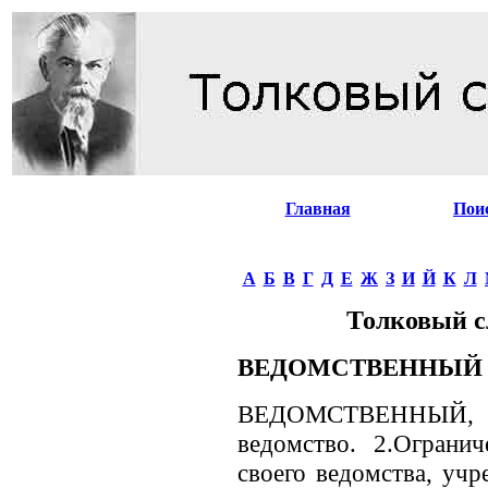
Главная
Пои
А
Б
В
Г
Д
Е
Ж
З
И
Й
К
Л
Толковый с
ВЕДОМСТВЕННЫЙ
ВЕДОМСТВЕННЫЙ, -а
ведомство. 2.Ограни
своего ведомства, учр