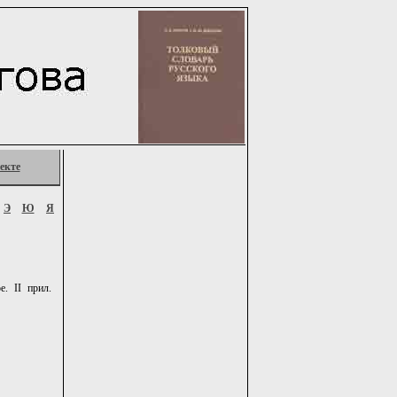
екте
Э
Ю
Я
. II прил.