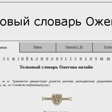
Поиск
Ожегов С. И.
О про
авная
Г
Д
Е
Ж
З
И
Й
К
Л
М
Н
О
П
Р
С
Т
У
Ф
Х
Ц
Ч
Ш
Щ
Толковый словарь Ожегова онлайн
-ы, ас. Травянистое дикорастущее душистое растение, разводимоекак декоративное
, -ая, -ое. Семейство вербеновых(сущ.).