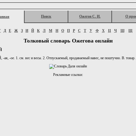
Поиск
Ожегов С. И.
О про
авная
Г
Д
Е
Ж
З
И
Й
К
Л
М
Н
О
П
Р
С
Т
У
Ф
Х
Ц
Ч
Ш
Щ
Толковый словарь Ожегова онлайн
Й
ая, -ое. 1. см. вес и весы. 2. Отпускаемый, продаваемый навес, не поштучно. В. товар. 
Рекламные ссылки: