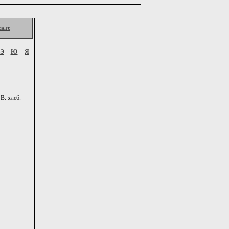
екте
Э
Ю
Я
В. хлеб.