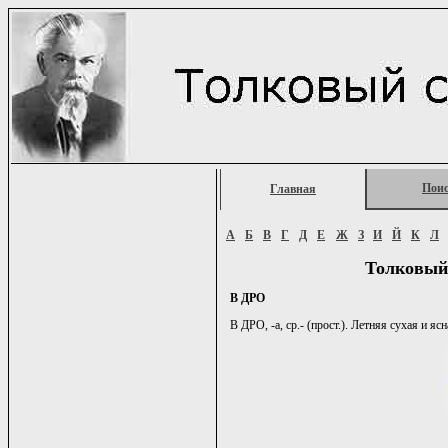
Пои
Главная
А
Б
В
Г
Д
Е
Ж
З
И
Й
К
Л
Толковый
В ДРО
В ДРО, -а, ср.- (прост.). Летняя сухая и ясн