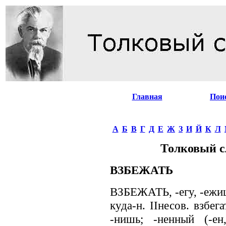
Главная
Пои
А
Б
В
Г
Д
Е
Ж
З
И
Й
К
Л
Толковый с
ВЗБЕЖАТЬ
ВЗБЕЖАТЬ, -егу, -ежишь
куда-н. IIнесов. взбе
-нишь; -ненный (-ен,