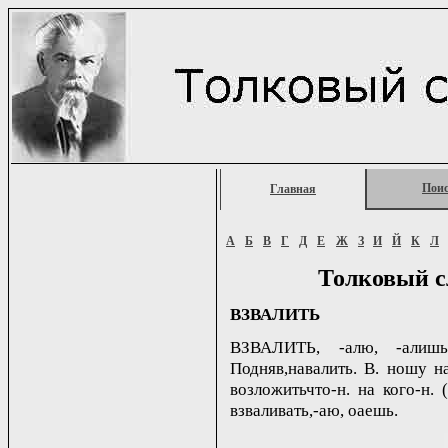
Пои
Главная
А
Б
В
Г
Д
Е
Ж
З
И
Й
К
Л
Толковый с
ВЗВАЛИТЬ
ВЗВАЛИТЬ, -алю, -алишь
Подняв,навалить. В. ношу на
возложитьчто-н. на кого-н. (
взваливать,-аю, oаешь.