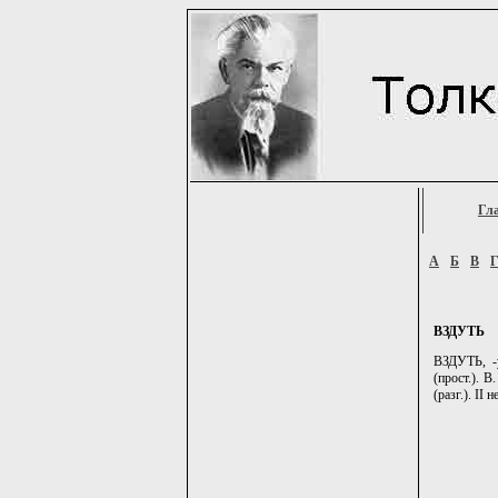
Гл
А
Б
В
ВЗДУТЬ
ВЗДУТЬ, -у
(прост.). 
(разг.). II 