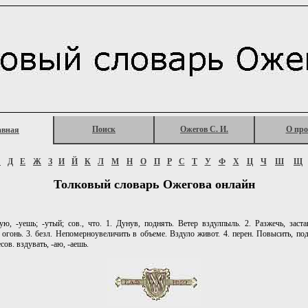
Поиск
Ожегов С. И.
О про
авная
Г
Д
Е
Ж
З
И
Й
К
Л
М
Н
О
П
Р
С
Т
У
Ф
Х
Ц
Ч
Ш
Щ
Толковый словарь Ожегова онлайн
ю, -уешь; -утый; сов., что. 1. Дунув, поднять. Ветер вздулпыль. 2. Разжечь, заста
В. огонь. 3. безл. Непомерноувеличить в объеме. Вздуло живот. 4. перен. Повысить, под
несов. вздувать, -аю, -аешь.