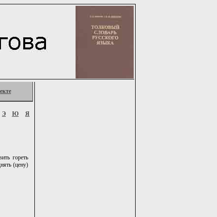
екте
Э
Ю
Я
вить гореть
нять (цену)