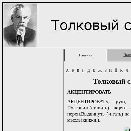
Пои
Главная
А
Б
В
Г
Д
Е
Ж
З
И
Й
К
Л
Толковый с
АКЦЕНТИРОВАТЬ
АКЦЕНТИРОВАТЬ, -рую, -р
Поставить(ставить) акцент 
перен.Выдвинуть (-игать) на
мысль(книжн.).