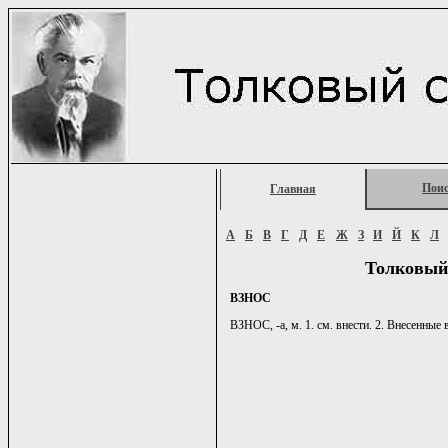
Пои
Главная
А
Б
В
Г
Д
Е
Ж
З
И
Й
К
Л
Толковый
ВЗНОС
ВЗНОС, -а, м. 1. см. внести. 2. Внесенные 