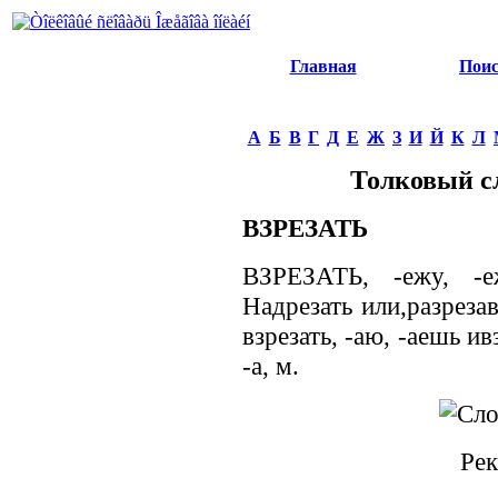
Главная
Пои
А
Б
В
Г
Д
Е
Ж
З
И
Й
К
Л
Толковый с
ВЗРЕЗАТЬ
ВЗРЕЗАТЬ, -ежу, -еж
Надрезать или,разрезав 
взрезать, -аю, -аешь ив
-а, м.
Рек