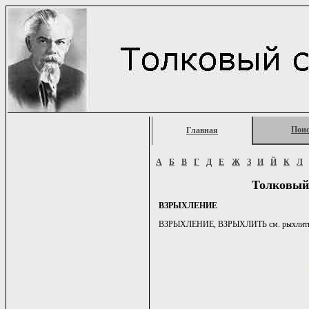
Пои
Главная
А
Б
В
Г
Д
Е
Ж
З
И
Й
К
Л
Толковый
ВЗРЫХЛЕНИЕ
ВЗРЫХЛЕНИЕ, ВЗРЫХЛИТЬ см. рыхлить