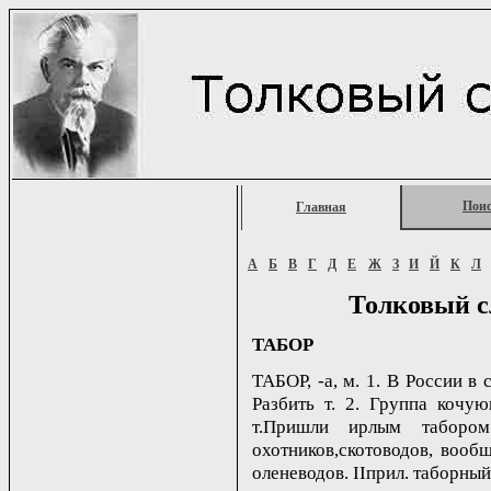
Пои
Главная
А
Б
В
Г
Д
Е
Ж
З
И
Й
К
Л
Толковый с
ТАБОР
ТАБОР, -а, м. 1. В России в 
Разбить т. 2. Группа кочу
т.Пришли ирлым табором
охотников,скотоводов, вообщ
оленеводов. IIприл. таборный, 