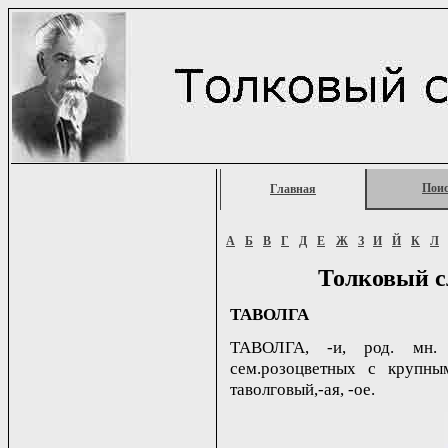
Пои
Главная
А
Б
В
Г
Д
Е
Ж
З
И
Й
К
Л
Толковый с
ТАВОЛГА
ТАВОЛГА, -и, род. мн. 
сем.розоцветных с крупны
таволговый,-ая, -ое.