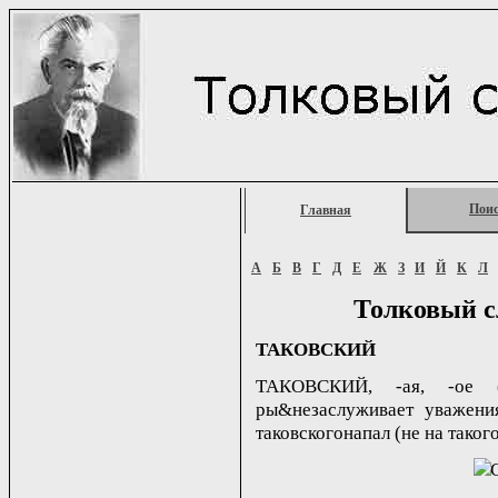
Пои
Главная
А
Б
В
Г
Д
Е
Ж
З
И
Й
К
Л
Толковый с
ТАКОВСКИЙ
ТАКОВСКИЙ, -ая, -ое (п
ры&незаслуживает уважения
таковскогонапал (не на таког