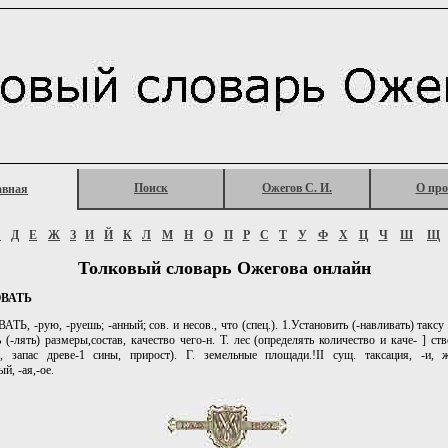
Поиск
Ожегов С. И.
О про
авная
Г
Д
Е
Ж
З
И
Й
К
Л
М
Н
О
П
Р
С
Т
У
Ф
Х
Ц
Ч
Ш
Щ
Толковый словарь Ожегова онлайн
ВАТЬ
, -рую, -руешь; -анный; сов. и несов., что (спец.). 1.Установить (-навливать) таксу 
 (-лять) размеры,состав, качество чего-н. Т. лес (определять количество и каче- ] ст
й, запас древе-1 сины, прирост). Г. земельные площади.!II сущ. таксация, -и, ж
й, -ая,-ое.