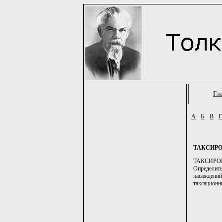
Гл
А
Б
В
ТАКСИРО
ТАКСИРОВАТЬ
Определить
насаждени
таксационны