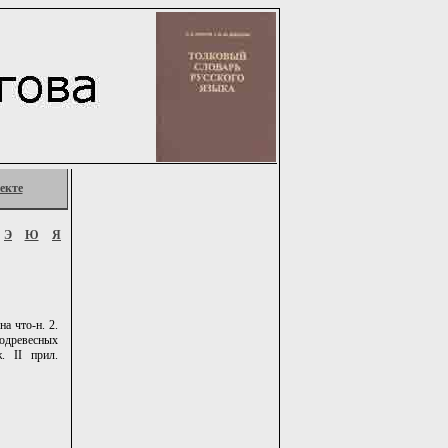
екте
Э
Ю
Я
на что-н. 2.
водревесных
. II прил.