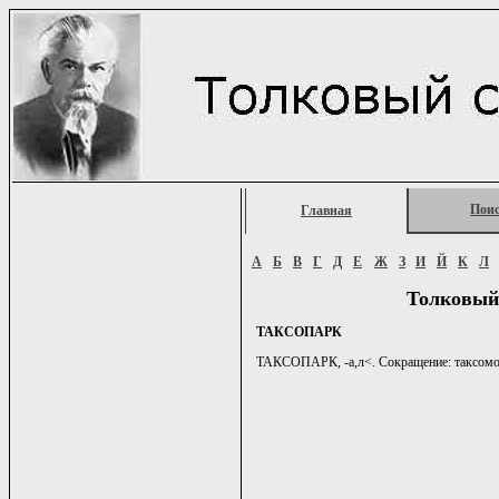
Пои
Главная
А
Б
В
Г
Д
Е
Ж
З
И
Й
К
Л
Толковый
ТАКСОПАРК
ТАКСОПАРК, -а,л<. Сокращение: таксомотор