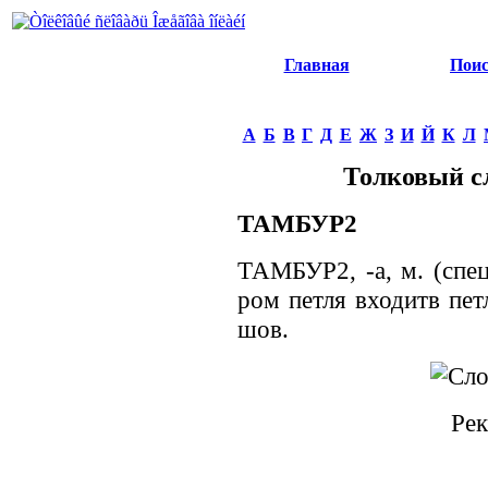
Главная
Пои
А
Б
В
Г
Д
Е
Ж
З
И
Й
К
Л
Толковый с
ТАМБУР2
ТАМБУР2, -а, м. (спец
ром петля входитв петл
шов.
Рек