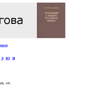
оекте
Э
Ю
Я
я, -ое.