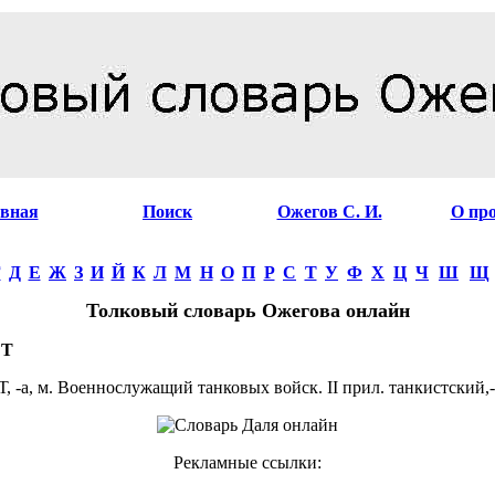
авная
Поиск
Ожегов С. И.
О пр
Г
Д
Е
Ж
З
И
Й
К
Л
М
Н
О
П
Р
С
Т
У
Ф
Х
Ц
Ч
Ш
Щ
Толковый словарь Ожегова онлайн
СТ
-а, м. Военнослужащий танковых войск. II прил. танкистский,-а
Рекламные ссылки: