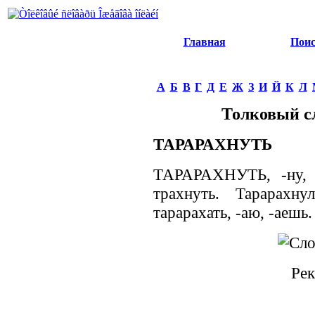
Главная
Пои
А
Б
В
Г
Д
Е
Ж
З
И
Й
К
Л
Толковый с
ТАРАРАХНУТЬ
ТАРАРАХНУТЬ, -ну, -
трахнуть. Тарарахну
тарарахать, -аю, -аешь.
Рек