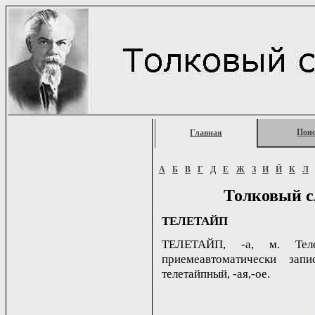
Пои
Главная
А
Б
В
Г
Д
Е
Ж
З
И
Й
К
Л
Толковый с
ТЕЛЕТАЙП
ТЕЛЕТАЙП, -а, м. Теле
приемеавтоматически зап
телетайпный, -ая,-ое.