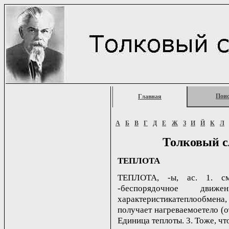
Пои
Главная
А
Б
В
Г
Д
Е
Ж
З
И
Й
К
Л
Толковый с
ТЕПЛОТА
ТЕПЛОТА, -ы, ас. 1. см
-беспорядочное движ
характеристикатеплообмена,
получает нагреваемоетело (от
Единица теплоты. 3. Тоже, что