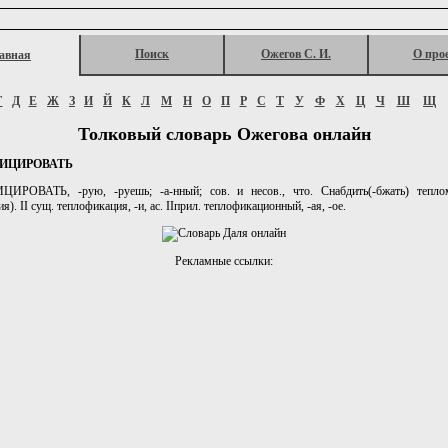
Поиск
Ожегов С. И.
О про
авная
Г
Д
Е
Ж
З
И
Й
К
Л
М
Н
О
П
Р
С
Т
У
Ф
Х
Ц
Ч
Ш
Щ
Толковый словарь Ожегова онлайн
ИЦИРОВАТЬ
ИРОВАТЬ, -рую, -руешь; -а-нный; сов. и несов., что. Снабдить(-бжать) теплом
я). II сущ. теплофикация, -и, ас. IIприл. теплофикационный, -ая, -ое.
Рекламные ссылки: