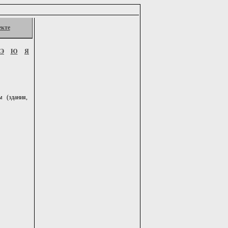
екте
Э
Ю
Я
 (здания,