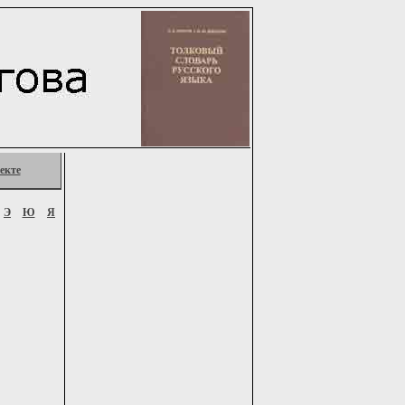
екте
Э
Ю
Я