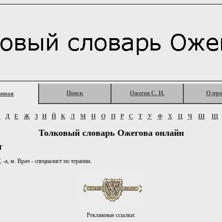
Поиск
Ожегов С. И.
О про
авная
Г
Д
Е
Ж
З
И
Й
К
Л
М
Н
О
П
Р
С
Т
У
Ф
Х
Ц
Ч
Ш
Щ
Толковый словарь Ожегова онлайн
Т
-а, м. Врач - специалист по терапии.
Рекламные ссылки: