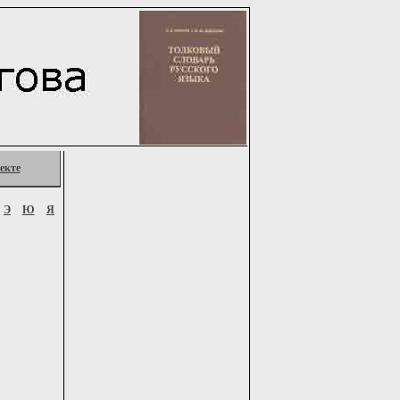
екте
Э
Ю
Я