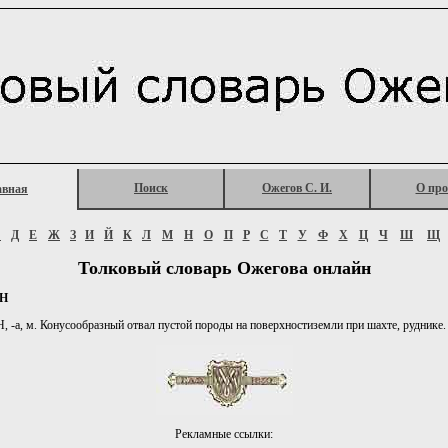
Поиск
Ожегов С. И.
О про
авная
Г
Д
Е
Ж
З
И
Й
К
Л
М
Н
О
П
Р
С
Т
У
Ф
Х
Ц
Ч
Ш
Щ
Толковый словарь Ожегова онлайн
Н
-а, м. Конусообразный отвал пустой породы на поверхностиземли при шахте, руднике.
Рекламные ссылки: