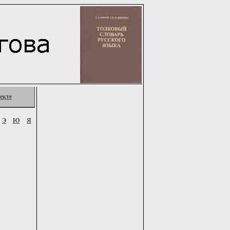
екте
Э
Ю
Я