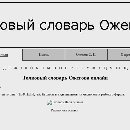
Поиск
Ожегов С. И.
О про
авная
Г
Д
Е
Ж
З
И
Й
К
Л
М
Н
О
П
Р
С
Т
У
Ф
Х
Ц
Ч
Ш
Щ
Толковый словарь Ожегова онлайн
И
ей и (разг.) ТЕФТЕЛИ, -ей. Кушанье в виде шариков из мясногоили рыбного фарша.
Рекламные ссылки: