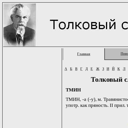
Пои
Главная
А
Б
В
Г
Д
Е
Ж
З
И
Й
К
Л
Толковый с
ТМИН
ТМИН, -а (-у), м. Травянисто
употр. как пряность. II прил.