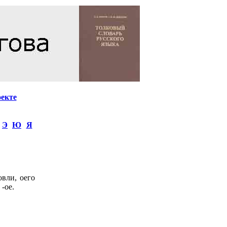
оекте
Э
Ю
Я
вли, оего
 -ое.