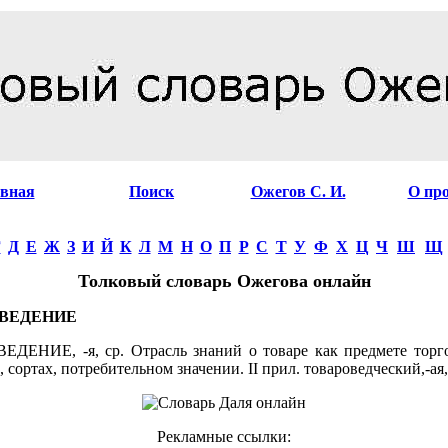
авная
Поиск
Ожегов С. И.
О пр
Г
Д
Е
Ж
З
И
Й
К
Л
М
Н
О
П
Р
С
Т
У
Ф
Х
Ц
Ч
Ш
Щ
Толковый словарь Ожегова онлайн
ВЕДЕНИЕ
ДЕНИЕ, -я, ср. Отрасль знаний о товаре как предмете торго
, сортах, потребительном значении. II прил. товароведческий,-ая,
Рекламные ссылки: