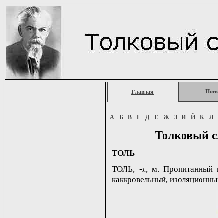
Пои
Главная
А
Б
В
Г
Д
Е
Ж
З
И
Й
К
Л
Толковый с
ТОЛЬ
ТОЛЬ, -я, м. Пропитанный 
каккровельный, изоляционный 