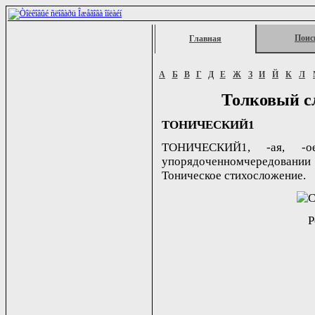
Поис
Главная
А
Б
В
Г
Д
Е
Ж
З
И
Й
К
Л
Толковый с
ТОНИЧЕСКИЙ1
ТОНИЧЕСКИЙ1, -ая, -о
упорядоченномчередовани
Тоническое стихосложение.
Р