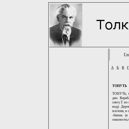
Гл
А
Б
В
ТОНУТЬ
ТОНУТЬ, то
дно. Кораб
снегу.Т. во
воду. Дерев
взелени, в 
-бнешь (к
опасности,г