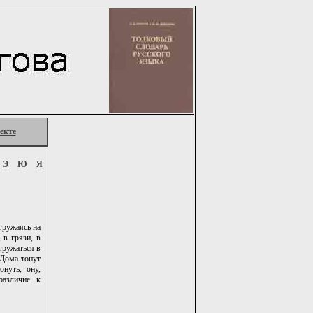
екте
Э
Ю
Я
гружаясь на
 в грязи, в
огружаться в
. Дома тонут
онуть, -ону,
различие к