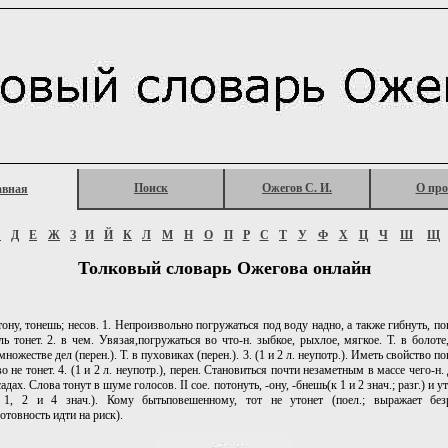
Поиск
Ожегов С. И.
О про
авная
Г
Д
Е
Ж
З
И
Й
К
Л
М
Н
О
П
Р
С
Т
У
Ф
Х
Ц
Ч
Ш
Щ
Толковый словарь Ожегова онлайн
ну, тонешь; несов. 1. Непроизвольно погружаться под воду надно, а также гибнуть, по
ль тонет. 2. в чем. Увязая,погружаться во что-н. зыбкое, рыхлое, мягкое. Т. в болоте,
 множестве дел (перен.). Т. в пуховиках (перен.). 3. (1 и 2 л. неупотр.). Иметь свойство п
о не тонет. 4. (1 и 2 л. неупотр.), перен. Становиться почти незаметным в массе чего-н
садах. Слова тонут в шуме голосов. II сое. потонуть, -ону, -бнешь(к 1 и 2 знач.; разг.) и ут
 1, 2 и 4 знач.). Кому бытьповешенному, тот не утонет (поел.; выражает без
отовность идти на риск).