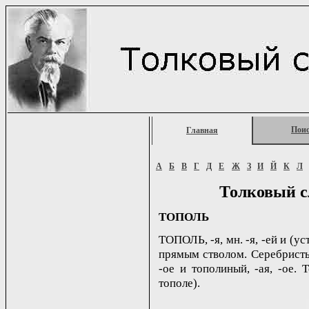
Пои
Главная
А
Б
В
Г
Д
Е
Ж
З
И
Й
К
Л
Толковый с
ТОПОЛЬ
ТОПОЛЬ, -я, мн. -я, -ей и (ус
прямым стволом. Серебристый
-ое и тополиный, -ая, -ое.
тополе).