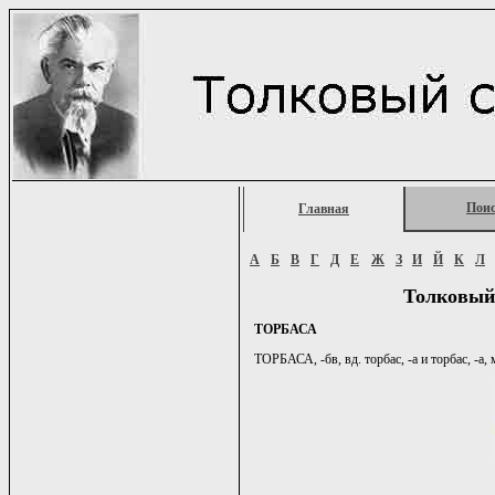
Пои
Главная
А
Б
В
Г
Д
Е
Ж
З
И
Й
К
Л
Толковый
ТОРБАСА
ТОРБАСА, -бв, вд. торбас, -а и торбас, -а,