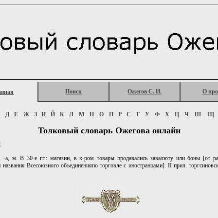
Поиск
Ожегов С. И.
О про
авная
Г
Д
Е
Ж
З
И
Й
К
Л
М
Н
О
П
Р
С
Т
У
Ф
Х
Ц
Ч
Ш
Щ
Толковый словарь Ожегова онлайн
Н
а, м. В 30-е гг.: магазин, в к-ром товары продавались завалюту или боны [от р
 названия Всесоюзного объединенияпо торговле с иностранцами]. II прил. торгсиновски