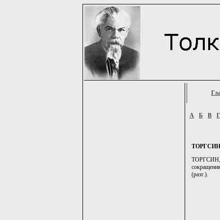
Гл
А
Б
В
ТОРГСИ
ТОРГСИН, -
сокращения
(разг.).