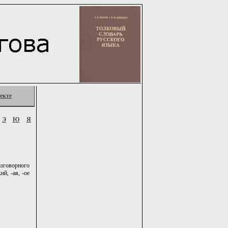
екте
Э
Ю
Я
азговорного
й, -ая, -ое