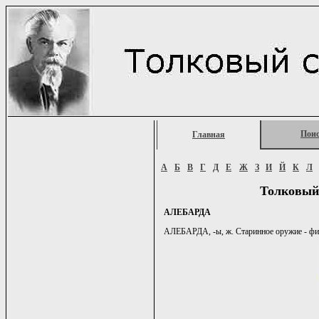
Пои
Главная
А
Б
В
Г
Д
Е
Ж
З
И
Й
К
Л
Толковый
АЛЕБАРДА
АЛЕБАРДА, -ы, ж. Старинное оружие - фигу