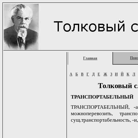
Пои
Главная
А
Б
В
Г
Д
Е
Ж
З
И
Й
К
Л
Толковый с
ТРАНСПОРТАБЕЛЬНЫЙ
ТРАНСПОРТАБЕЛЬНЫЙ, -ая, 
можноперевозить, трансп
сущ.транспортабельность, -и,