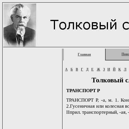
Пои
Главная
А
Б
В
Г
Д
Е
Ж
З
И
Й
К
Л
Толковый с
ТРАНСПОРТ Р
ТРАНСПОРТ Р, -а, м. 1. Кон
2.Гусеничная или колесная в
IIприл. транспортерный, -ая, 