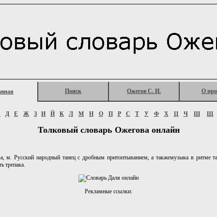
Поиск
Ожегов С. И.
О про
авная
Г
Д
Е
Ж
З
И
Й
К
Л
М
Н
О
П
Р
С
Т
У
Ф
Х
Ц
Ч
Ш
Щ
Толковый словарь Ожегова онлайн
, м. Русский народный танец с дробным притоптыванием, а такжемузыка в ритме та
ь трепака.
Рекламные ссылки: