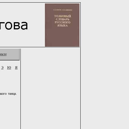
екте
Э
Ю
Я
кого танца.