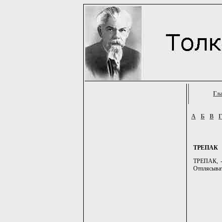
Гл
А
Б
В
ТРЕПАК
ТРЕПАК, -а
Отплясыват