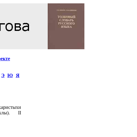
оекте
Э
Ю
Я
харистыхи
клы). II