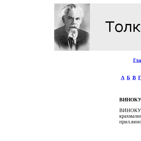
Гл
А
Б
В
ВИНОК
ВИНОКУРЕ
крахмал
прил.вино