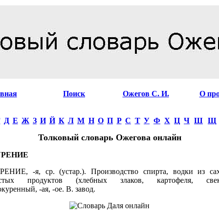
авная
Поиск
Ожегов С. И.
О пр
Г
Д
Е
Ж
З
И
Й
К
Л
М
Н
О
П
Р
С
Т
У
Ф
Х
Ц
Ч
Ш
Щ
Толковый словарь Ожегова онлайн
УРЕНИЕ
НИЕ, -я, ср. (устар.). Производство спирта, водки из са
истых продуктов (хлебных злаков, картофеля, све
куренный, -ая, -ое. В. завод.