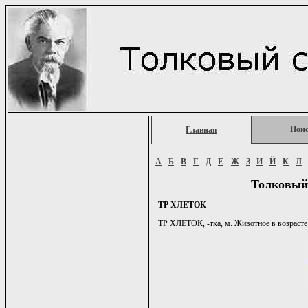
Пои
Главная
А
Б
В
Г
Д
Е
Ж
З
И
Й
К
Л
Толковый
ТР ХЛЕТОК
ТР ХЛЕТОК, -тка, м. Животное в возрасте 