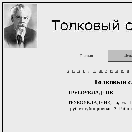
Пои
Главная
А
Б
В
Г
Д
Е
Ж
З
И
Й
К
Л
Толковый с
ТРУБОУКЛАДЧИК
ТРУБОУКЛАДЧИК, -а, м. 1.
труб втрубопроводе. 2. Рабоч