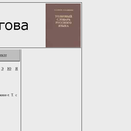
екте
Э
Ю
Я
ное-т. Т. с