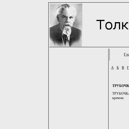
Гл
А
Б
В
ТРУБОЧ
ТРУБОЧКА, 
кремом.