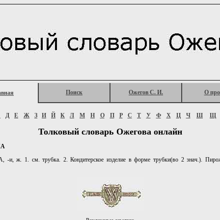
Поиск
Ожегов С. И.
О про
авная
Г
Д
Е
Ж
З
И
Й
К
Л
М
Н
О
П
Р
С
Т
У
Ф
Х
Ц
Ч
Ш
Щ
Толковый словарь Ожегова онлайн
КА
-и, ж. 1. см. трубка. 2. Кондитерское изделие в форме трубки(во 2 знач.). Пирож