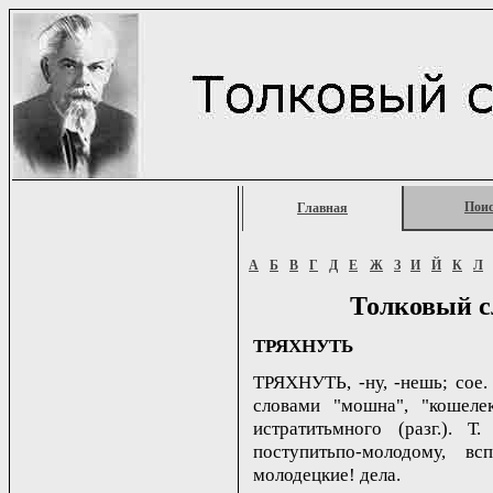
Пои
Главная
А
Б
В
Г
Д
Е
Ж
З
И
Й
К
Л
Толковый с
ТРЯХНУТЬ
ТРЯХНУТЬ, -ну, -нешь; сое. 1
словами "мошна", "кошеле
истратитьмного (разг.). Т
поступитьпо-молодому, в
молодецкие! дела.